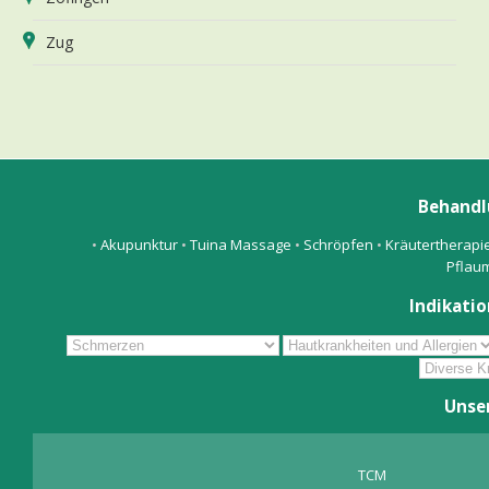
Zug
Behandl
•
Akupunktur
•
Tuina Massage
•
Schröpfen
•
Kräutertherapi
Pflau
Indikatio
Unse
TCM