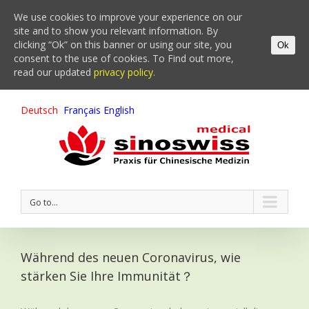
We use cookies to improve your experience on our
site and to show you relevant information. By
clicking “Ok” on this banner or using our site, you
Ok
consent to the use of cookies. To Find out more,
read our updated
privacy policy.
Deutsch
Français
English
Go to...
Während des neuen Coronavirus, wie
stärken Sie Ihre Immunität？