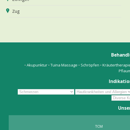
Zug
Behandl
•
Akupunktur
•
Tuina Massage
•
Schröpfen
•
Kräutertherapi
Pflau
Indikatio
Unse
TCM