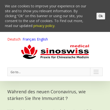
We use cookies to improve your experience on our
site and to show you relevant information. By
clicking “Ok” on this banner or using our site, you
Ok
consent to the use of cookies. To Find out more,
read our updated
privacy policy.
Deutsch
Français
English
Go to...
Während des neuen Coronavirus, wie
stärken Sie Ihre Immunität？